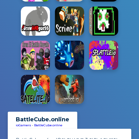
BattleCube.online
ioGamers
-
BattleCube.online