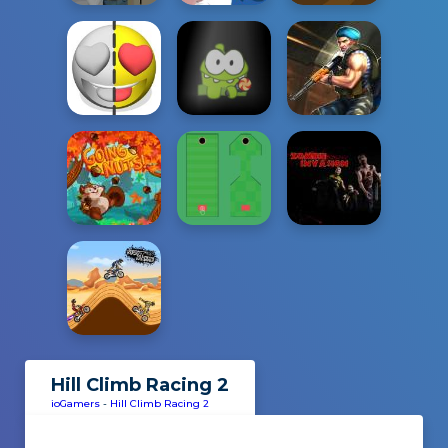
Hill Climb Racing 2
ioGamers
-
Hill Climb Racing 2