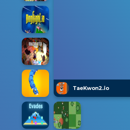
TaeKwon2.io