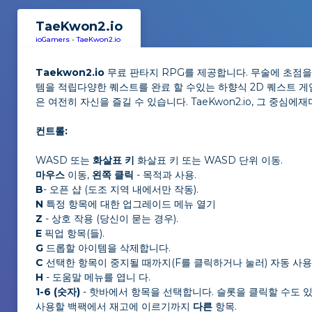
TaeKwon2.io
ioGamers
-
TaeKwon2.io
Taekwon2.io
무료 판타지 RPG를 제공합니다. 무술에 초점을
템을 적립다양한 퀘스트를 완료 할 수있는 하향식 2D 퀘스트 게임
은 여전히 자신을 즐길 수 있습니다. TaeKwon2.io, 그 중심
컨트롤:
WASD 또는
화살표 키
화살표 키 또는 WASD 단위 이동.
마우스
이동,
왼쪽 클릭
- 목적과 사용.
B
- 오픈 샵 (도조 지역 내에서만 작동).
N
특정 항목에 대한 업그레이드 메뉴 열기
Z
- 상호 작용 (당신이 묻는 경우).
E
픽업 항목(들).
G
드롭할 아이템을 삭제합니다.
C
선택한 항목이 중지될 때까지(F를 클릭하거나 눌러) 자동 사용
H
- 도움말 메뉴를 엽니 다.
1-6 (숫자)
- 핫바에서 항목을 선택합니다. 슬롯을 클릭할 수도 
사용할 백팩에서 재고에 이르기까지
다른
항목.