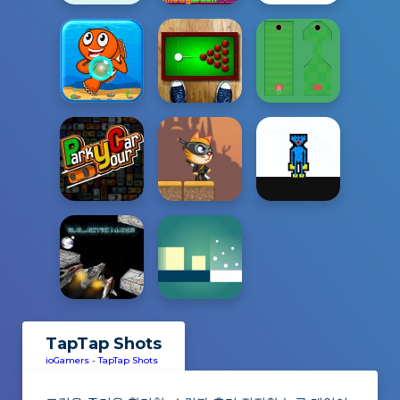
TapTap Shots
ioGamers
-
TapTap Shots