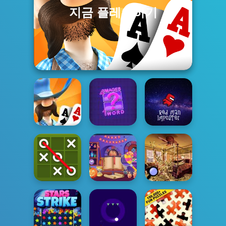
지금 플레이하기