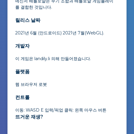
메신저 배틀로얄은 무기 조합과 배틀로얄 게임플레이
를 결합한 것입니다.
릴리스 날짜
2021년 6월 (안드로이드) 2021년 7월(WebGL).
개발자
이 게임은 landily.li 의해 만들어졌습니다.
플랫폼
웹 브라우저 로봇
컨트롤
이동: WASD E 입력/픽업 클릭: 왼쪽 마우스 버튼
뜨거운 재생?