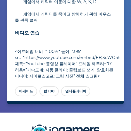
게임에서 캐릭터 이동에 대한 W, A, S, D
게임에서 캐릭터를 죽이고 방해하기 위해 마우스
를 왼쪽 클릭
비디오 연습
<이프레임 너비="100%" 높이="395"
src="https://www.youtube.com/embed/EBj3oWOahKE"
제목="YouTube 동영상 플레이어" 프레임 테두리="0"
허용="가속도계; 자동 플레이; 클립보드 쓰기; 암호화된
미디어; 자이로스코프; 그림 사진" 전체 스크린>
아케이드
탑 100
멀티플레이어