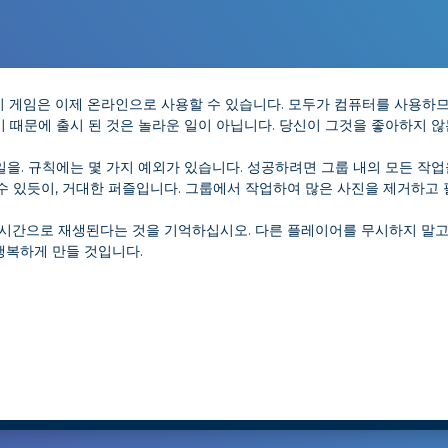
이 게임은 이제 온라인으로 사용할 수 있습니다. 모두가 컴퓨터를 사용하므
기 때문에 출시 된 것은 놀라운 일이 아닙니다. 당신이 그것을 좋아하지 
일을. 규칙에는 몇 가지 예외가 있습니다. 성공하려면 그룹 내의 모든 작업
수 있듯이, 거대한 퍼즐입니다. 그룹에서 작업하여 많은 사진을 제거하고 
시간으로 재생된다는 것을 기억하십시오. 다른 플레이어를 무시하지 말고
행복하게 만들 것입니다.