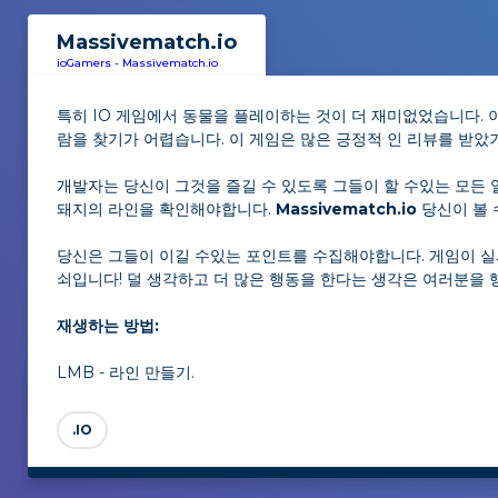
Massivematch.io
ioGamers
-
Massivematch.io
특히 IO 게임에서 동물을 플레이하는 것이 더 재미없었습니다. 
람을 찾기가 어렵습니다. 이 게임은 많은 긍정적 인 리뷰를 받았
개발자는 당신이 그것을 즐길 수 있도록 그들이 할 수있는 모든 
돼지의 라인을 확인해야합니다.
Massivematch.io
당신이 볼 
당신은 그들이 이길 수있는 포인트를 수집해야합니다. 게임이 실
쇠입니다! 덜 생각하고 더 많은 행동을 한다는 생각은 여러분을 
재생하는 방법:
LMB - 라인 만들기.
.IO