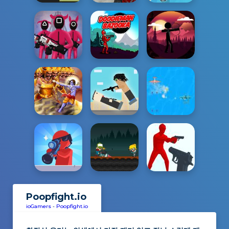
Poopfight.io
ioGamers
-
Poopfight.io