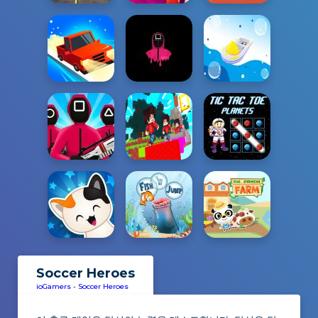
Soccer Heroes
ioGamers
-
Soccer Heroes