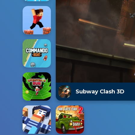
Subway Clash 3D