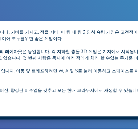
다, 커버를 가지고, 적을 지배. 이 팀 대 팀 3 인칭 슈팅 게임은 고전
레이어 모두를위한 좋은 게임이다.
 레이아웃은 동일합니다. 각 지하철 충돌 3D 게임은 기지에서 시작됩니
고 있습니다. 첫 번째 사람은 동시에 여러 적에게 처리 할 수있는 무거운 
니다. 이동 및 트래프하려면 W, A 및 S를 눌러 이동하고 스페이스를 
전, 향상된 비주얼을 갖추고 모든 현대 브라우저에서 재생할 수 있습니다. 