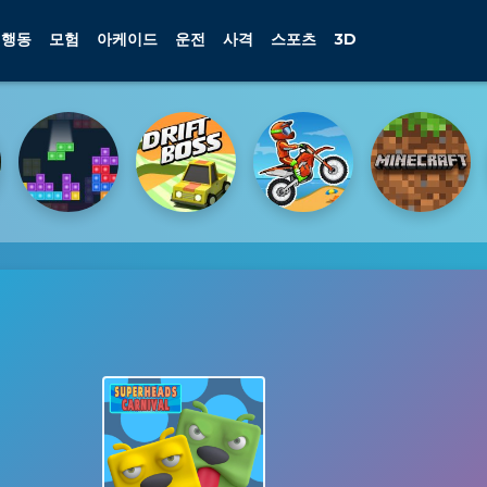
행동
모험
아케이드
운전
사격
스포츠
3D