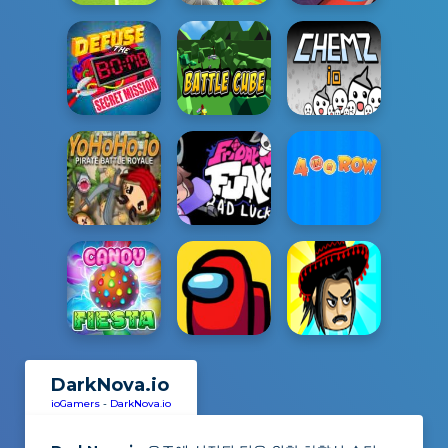
DarkNova.io
ioGamers
-
DarkNova.io