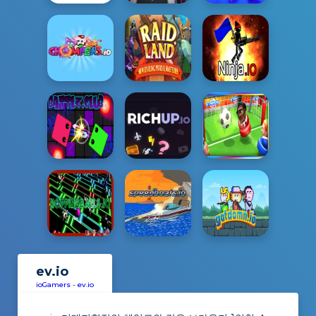
ev.io
ioGamers
-
ev.io