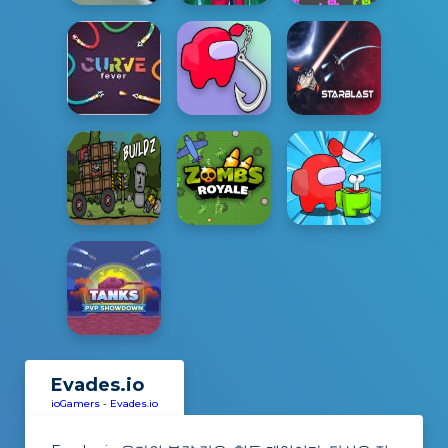
Evades.io
ioGamers
-
Evades.io