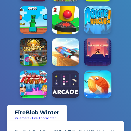
FireBlob Winter
ioGamers
-
FireBlob Winter