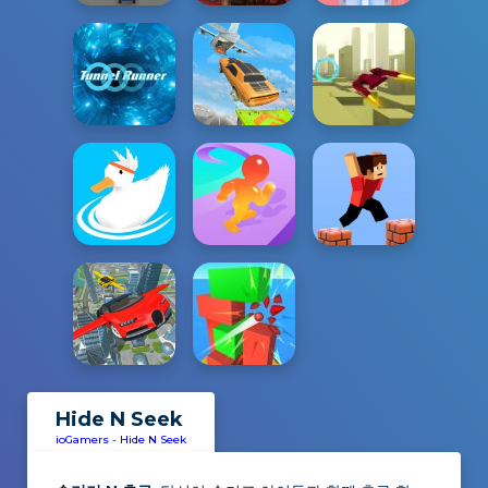
Hide N Seek
ioGamers
-
Hide N Seek